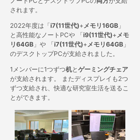
ノートPCとデスクトップPCの
両方
が支給
されます。
2022年度は「
i7(11世代)
+
メモリ16GB
」
と高性能なノートPCや 「
i9(11世代)
+
メモ
リ64GB
」や 「
i7(11世代)
+
メモリ64GB
」
のデスクトップPCが支給されました。
1メンバーに1つずつ
机
と
ゲーミングチェア
が支給されます。 またディスプレイも2つ
ずつ支給され、快適な研究室生活を送るこ
とができます。