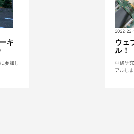
2022-22-
アーキ
ウェ
)
ル！
に参加し
中條研究
アルしま