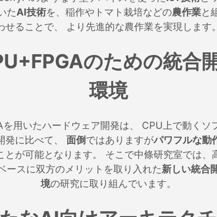
いた
AI技術
を、稲作やトマト栽培などの
農作業
と
わせることで、 より先進的な農作業を実現します
PU+FPGAのための統合
環境
GAを用いたハードウェア開発は、 CPU上で動くソ
開発に比べて、
面倒
ではありますが
パワフルな動
ことが可能となります。 そこで中條研究室では、
ベースに双方のメリットを取り入れた
新しい統合
境
の研究に取り組んでいます。