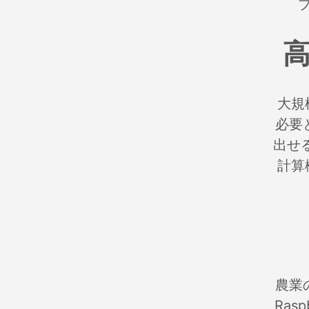
大規
必要
出せ
計算
農業
Ras