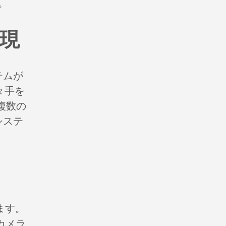
。
現
テムが
々手を
複数の
システ
ます。
カメラ