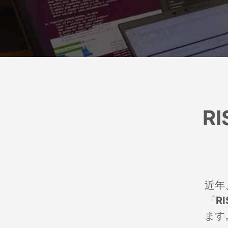
R
近年
「
RI
ます