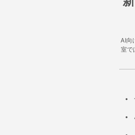
新
AI
室で