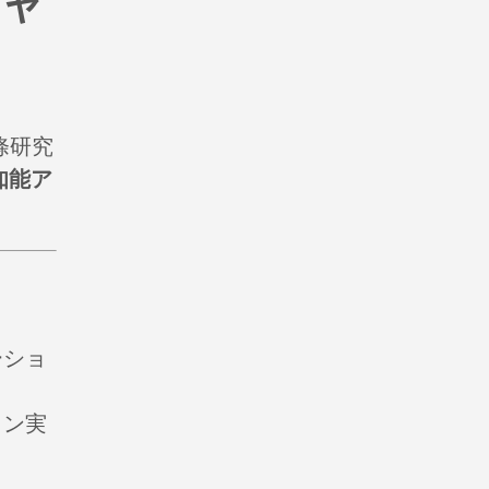
チャ
條研究
知能ア
ーショ
ョン実