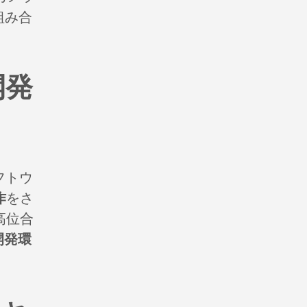
組み合
。
開発
フトウ
作
をさ
高位合
開発環