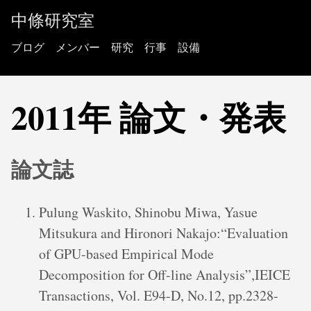
中條研究室
ブログ
メンバー
研究
行事
設備
2011年 論文・発表
論文誌
Pulung Waskito, Shinobu Miwa, Yasue
Mitsukura and Hironori Nakajo:“Evaluation
of GPU-based Empirical Mode
Decomposition for Off-line Analysis”,IEICE
Transactions, Vol. E94-D, No.12, pp.2328-