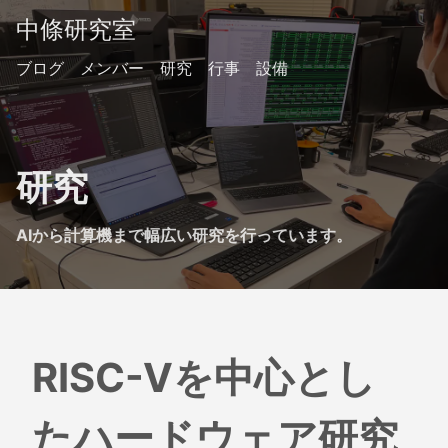
中條研究室
ブログ
メンバー
研究
行事
設備
研究
AIから計算機まで幅広い研究を行っています。
RISC-Vを中心とし
たハードウェア研究