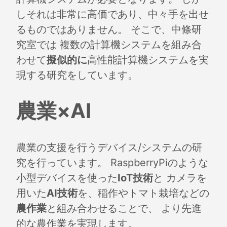
しそれは非常に高価であり、中々手を出せ
るものではありません。 そこで、中條研
究室では 複数の計算機システムを組み合
わせて
擬似的に
高性能計算機システムを実
現する研究をしています。
農業×AI
農業の支援を行うデバイス/システムの研
究を行っています。 RaspberryPiのような
小型デバイスを使った
IoT技術
と カメラを
用いた
AI技術
を、稲作やトマト栽培などの
農作業
と組み合わせることで、 より先進
的な農作業を実現します。